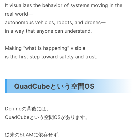
It visualizes the behavior of systems moving in the
real world—
autonomous vehicles, robots, and drones—
in a way that anyone can understand.
Making “what is happening” visible
is the first step toward safety and trust.
QuadCubeという空間OS
Derimoの背後には、
QuadCubeという空間OSがあります。
従来のSLAMに依存せず、