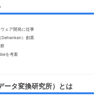
ル
トウェア開発に従事
ehenken）創業
観察
ubeを考案
式会社データ変換研究所）とは