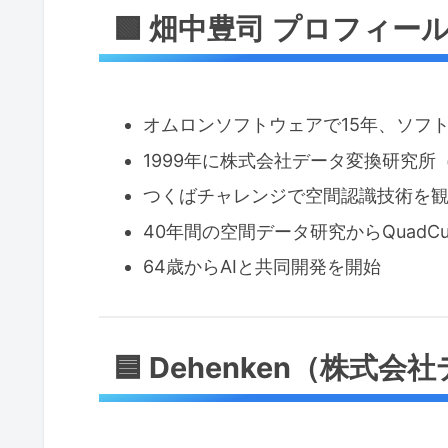
🟩 畑中豊司 プロフィー
オムロンソフトウェアで15年、ソフ
1999年に株式会社データ変換研究所（D
つくばチャレンジで空間認識技術を
40年間の空間データ研究からQuadC
64歳からAIと共同開発を開始
🟦 Dehenken（株