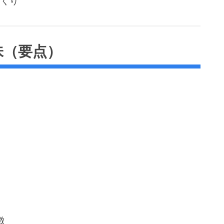
づくり
意味（要点）
徴