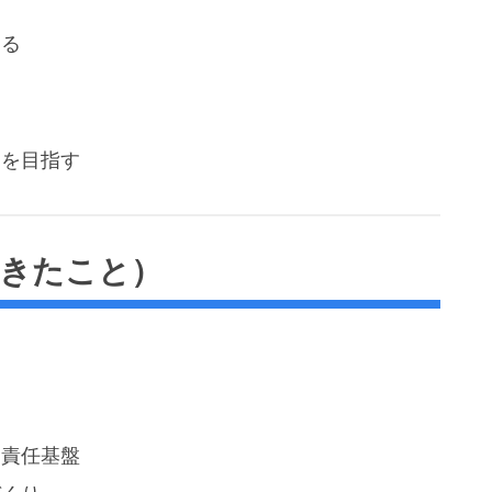
ける
」を目指す
（できたこと）
る責任基盤