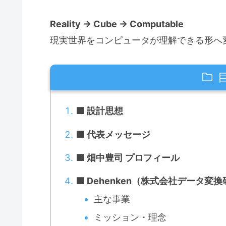
Reality → Cube → Computable
現実世界をコンピュータが理解できる形へ
🟦 設計思想
🟥 代表メッセージ
🟩 畑中豊司 プロフィール
🟦 Dehenken（株式会社データ変
主な事業
ミッション・理念